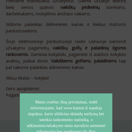
Priimame individualius užsakymus. Galime užsakyti didesnį
kiekį vienos spalvos
vaikiškų pėdkelnių
būreliams,
darželinukams, mokyklinio amžiaus vaikams.
Siūlome palankias didmenines kainas ir kiekius mažoms
parduotuvėlėms.
Šioje elektroninėje parduotuvėje rasite Lietuvoje kamon.lt
užsakymu pagamintų
vaikiškų golfų ir palaidinių ilgomis
rankovėmis.
Gaminiai kokybiški, pagaminti iš aukštos kokybės
audinių, puikiai dėvisi.
Vaikiškiems golfams
,
palaidinėms
taip
pat taikome palankias didmenines kainas.
Mūsų tikslas – kokybė!
Gero apsipirkimo!
Pagarbiai, kamon.lt
Mums svarbus Jūsų privatumas, todėl
informuojame, kad www.kamon.lt naudoja
slapukus, kurie užtikrina sklandų naršymą bei
suteikia lankomumo statistiką, o
užklausimo/užsakymo metu nurodyta asmeninė
informacija bus naudojama tik Jūsų