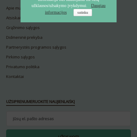
užklausos/užsakymo įvykdymui.
Daugiau
Apie mus
informacijos
sutinku
Atsiskaitymas
Grąžinimo sąlygos
Didmeninė prekyba
Partnerystės programos sąlygos
Pirkimo sąlygos
Privatumo politika
Kontaktai
UŽSIPRENUMERUOKITE NAUJIENLAIŠKĮ