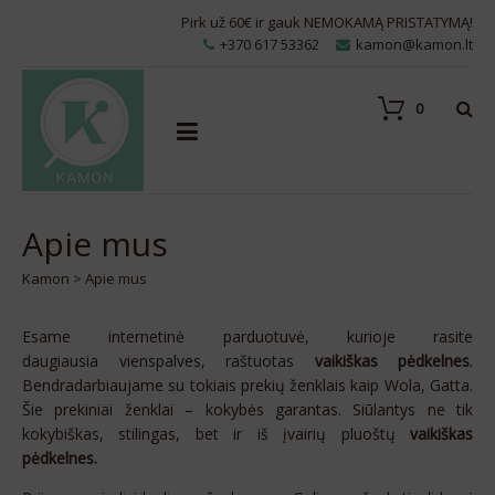
Pirk už 60€ ir gauk NEMOKAMĄ PRISTATYMĄ!
+370 617 53362
kamon@kamon.lt
0
Apie mus
Kamon
>
Apie mus
Esame internetinė parduotuvė, kurioje rasite
daugiausia vienspalves, raštuotas
vaikiškas pėdkelnes
.
Bendradarbiaujame su tokiais prekių ženklais kaip Wola, Gatta.
Šie prekiniai ženklai – kokybės garantas. Siūlantys ne tik
kokybiškas, stilingas, bet ir iš įvairių pluoštų
vaikiškas
pėdkelnes.