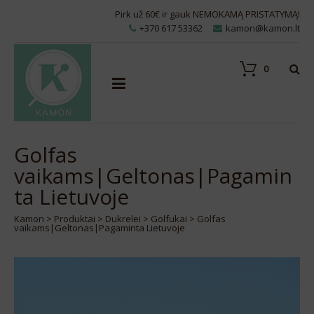
Pirk už 60€ ir gauk NEMOKAMĄ PRISTATYMĄ!
+370 617 53362
kamon@kamon.lt
0
Golfas
vaikams|Geltonas|Pagamin
ta Lietuvoje
Kamon
>
Produktai
>
Dukrelei
>
Golfukai
>
Golfas
vaikams|Geltonas|Pagaminta Lietuvoje