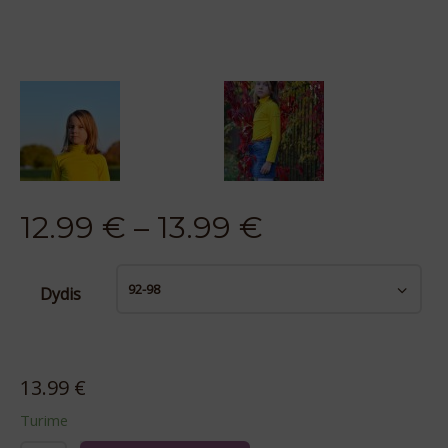
12.99
€
–
13.99
€
Dydis
Išvalyti
13.99
€
Turime