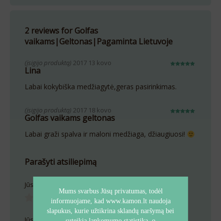
2 reviews for Golfas
vaikams|Geltonas|Pagaminta Lietuvoje
(įsigijo produktą)
2017 13 kovo
Lina
5
out of 5
Labai kokybiška medžiagytė,geras pasirinkimas.
(įsigijo produktą)
2017 18 kovo
Golfas vaikams geltonas
5
out of 5
Labai graži spalva ir maloni medžiaga, džiaugiuosi!
Parašyti atsiliepimą
Jūsų įvertinimas
Mums svarbus Jūsų privatumas, todėl
informuojame, kad www.kamon.lt naudoja
slapukus, kurie užtikrina sklandų naršymą bei
Jūsų atsiliepimas
suteikia lankomumo statistiką, o