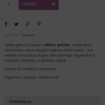
Alternative:
Į KREPŠELĮ
2
Reviews
5.00
5
2
out of
based on
Ryškiai geltonos spalvos v
aikiškas golfukas
. Puikiai dėvisi,
customer
ratings
neišsitampo, net po daugelio skalbimų išlieka spalva. Gera
kakliuko konstrukcija, lengva vaiku apsirengti. Pagamintas iš
kokybiško medvilnės su elastanu audinio.
Sudėtis: 92 medvilnės, 8 elastanas.
Pagaminta Lietuvoje, KAMON UAB
ATSILIEPIMAI (2)