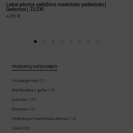
Labai plonos vaikiškos medvilnės pėdkelnės|
Ma
Geltonos| ZUZKI
Li
4.99
€
13
PRODUKTŲ KATEGORIJOS
Uncategorized
(27)
Marškinėliai + golfai
(19)
Dukrelei
(147)
Mamytei
(20)
Pėdkelnių ir maršinkėlių deriniai
(14)
Sūnui
(63)