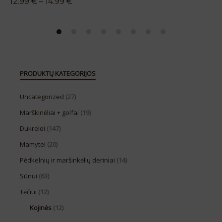
12.99
€
–
14.99
€
5.00
iš 5
PRODUKTŲ KATEGORIJOS
Uncategorized
(27)
Marškinėliai + golfai
(19)
Dukrelei
(147)
Mamytei
(20)
Pėdkelnių ir maršinkėlių deriniai
(14)
Sūnui
(63)
Tėčiui
(12)
Kojinės
(12)