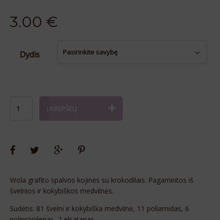
3.00
€
Dydis
Alternative:
Į KREPŠELĮ
Wola grafito spalvos kojinės su krokodilais. Pagamintos iš
švelnios ir kokybiškos medvilnės.
Sudėtis: 81 švelni ir kokybiška medvilnė, 11 poliamidas, 6
polipropilenas, 2 elsatanas.