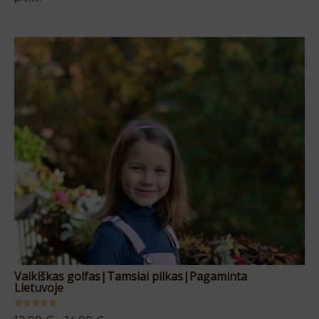
Vaikiškas golfas|Tamsiai pilkas|Pagaminta
Pl
Lietuvoje
5.
Įvertinimas: