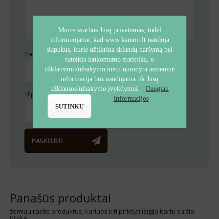
Mums svarbus Jūsų privatumas, todėl
informuojame, kad www.kamon.lt naudoja
slapukus, kurie užtikrina sklandų naršymą bei
Pavadinimas
*
suteikia lankomumo statistiką, o
užklausimo/užsakymo metu nurodyta asmeninė
informacija bus naudojama tik Jūsų
užklausos/užsakymo įvykdymui.
Daugiau
El.paštas
*
informacijos
SUTINKU
Alternative:
Alternative:
PASKELBTI
Panašūs produktai
žemiau rasite produktus, kuriuos kiti pirkėjai įsigijo kartu su šia
preke.