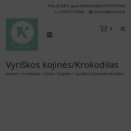
Pirk už 60€ ir gauk NEMOKAMĄ PRISTATYMĄ!
+370 617 53362
kamon@kamon.lt
0
Vyriškos kojinės/Krokodilas
Kamon
>
Produktai
>
Sūnui
>
Kojinės
>
Vyriškos kojinės/Krokodilas