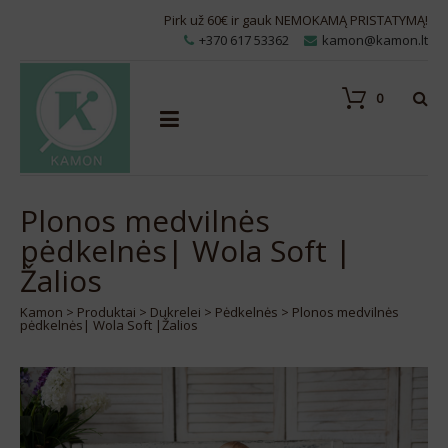
Pirk už 60€ ir gauk NEMOKAMĄ PRISTATYMĄ!
+370 617 53362
kamon@kamon.lt
0
Plonos medvilnės
pėdkelnės| Wola Soft |
Žalios
Kamon
>
Produktai
>
Dukrelei
>
Pėdkelnės
>
Plonos medvilnės
pėdkelnės| Wola Soft |Žalios