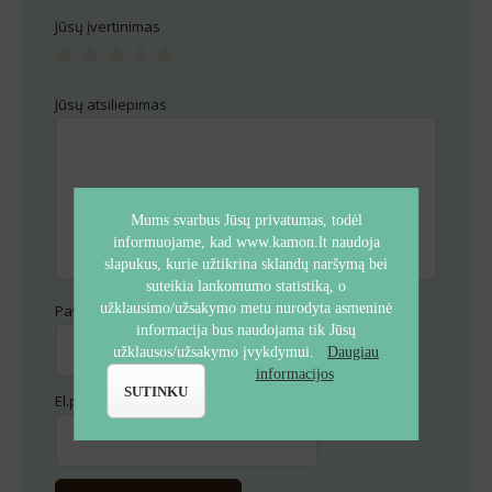
Jūsų įvertinimas
Jūsų atsiliepimas
Mums svarbus Jūsų privatumas, todėl
informuojame, kad www.kamon.lt naudoja
slapukus, kurie užtikrina sklandų naršymą bei
suteikia lankomumo statistiką, o
užklausimo/užsakymo metu nurodyta asmeninė
Pavadinimas
*
informacija bus naudojama tik Jūsų
užklausos/užsakymo įvykdymui.
Daugiau
informacijos
SUTINKU
El.paštas
*
Alternative:
Alternative: