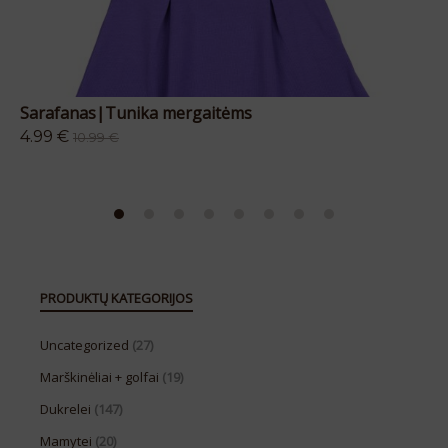
Sarafanas|Tunika mergaitėms
Pl
4.99
€
5.
10.99
€
PRODUKTŲ KATEGORIJOS
Uncategorized
(27)
Marškinėliai + golfai
(19)
Dukrelei
(147)
Mamytei
(20)