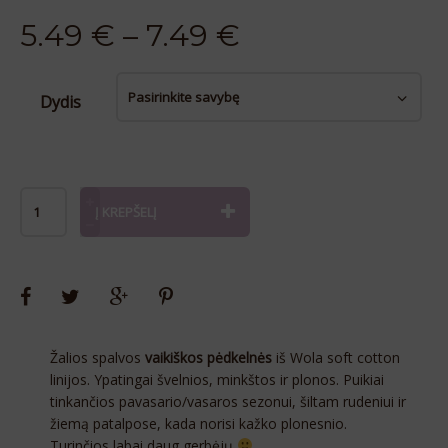
5.49
€
–
7.49
€
Dydis
Alternative:
Į KREPŠELĮ
Žalios spalvos
vaikiškos pėdkelnės
iš Wola soft cotton
linijos. Ypatingai švelnios, minkštos ir plonos. Puikiai
tinkančios pavasario/vasaros sezonui, šiltam rudeniui ir
žiemą patalpose, kada norisi kažko plonesnio.
Turinčios labai daug gerbėjų