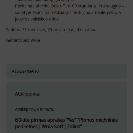
P
ėdkelnės atitinka Oeko-Tex100 standartą. Yra saugios –
sudėtyje esančios medžiagos nedirgina ir nealergizuoja
jautrios vaikiškos odos.
Sudėtis: 71 medvilnė, 25 poliamidas, 4 elastanas.
Gamintojas: Wola
ATSILIEPIMAI (0)
Atsiliepimai
Atsiliepimų dar nėra.
Būkite pirmas aprašęs “%s” “Plonos medvilnės
pėdkelnės| Wola Soft |Žalios”