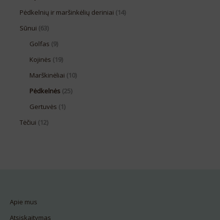
Pėdkelnių ir maršinkėlių deriniai
(14)
Sūnui
(63)
Golfas
(9)
Kojinės
(19)
Marškinėliai
(10)
Pėdkelnės
(25)
Gertuvės
(1)
Tėčiui
(12)
Apie mus
Atsiskaitymas