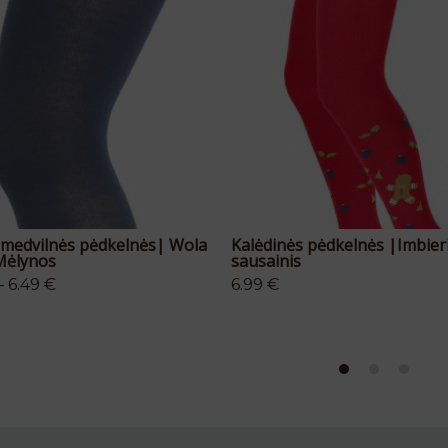
PASIRINKTI SAVYBES
PASIRINKTI SAVYBES
 medvilnės pėdkelnės| Wola
Kalėdinės pėdkelnės |Imbier
Mėlynos
sausainis
–
6.49
€
6.99
€