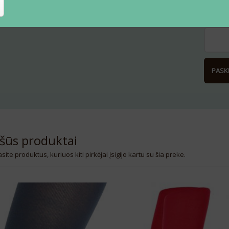
El.pašt
PASK
šūs produktai
site produktus, kuriuos kiti pirkėjai įsigijo kartu su šia preke.