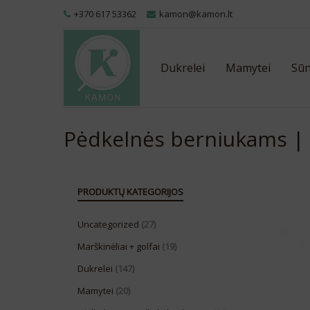
+370 617 53362
kamon@kamon.lt
Dukrelei
Mamytei
Sūn
Pėdkelnės berniukams |
PRODUKTŲ KATEGORIJOS
Uncategorized
(27)
Marškinėliai + golfai
(19)
Dukrelei
(147)
Mamytei
(20)