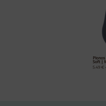
Plonos
Soft | 
5.49
€