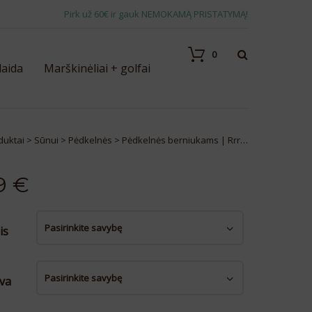
Pirk už 60€ ir gauk NEMOKAMĄ PRISTATYMĄ!
0
laida
Marškinėliai + golfai
duktai
>
Sūnui
>
Pėdkelnės
>
Pėdkelnės berniukams | Rrr…
9
€
is
va