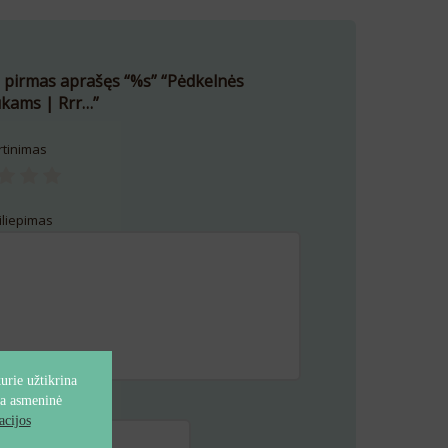
 pirmas aprašęs “%s” “Pėdkelnės
ukams | Rrr…”
rtinimas
iliepimas
rie užtikrina
ta asmeninė
nimas
*
cijos