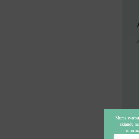
Mums svarbus
sklandų na
informa