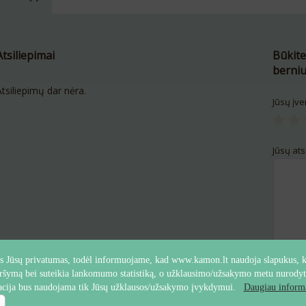
Atsiliepimai
Būkite
berni
Atsiliepimų dar nėra.
Jūsų įve
Jūsų ats
 Jūsų privatumas, todėl informuojame, kad www.kamon.lt naudoja slapukus, ku
ršymą bei suteikia lankomumo statistiką, o užklausimo/užsakymo metu nurody
Pavadi
cija bus naudojama tik Jūsų užklausos/užsakymo įvykdymui.
Daugiau informa