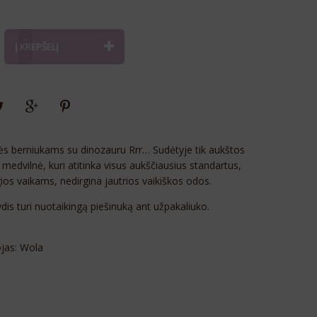
Alternative:
Į KREPŠELĮ
ės berniukams su dinozauru Rrr… Sudėtyje tik aukštos
medvilnė, kuri atitinka visus aukščiausius standartus,
ios vaikams, nedirgina jautrios vaikiškos odos.
dis turi nuotaikingą piešinuką ant užpakaliuko.
jas: Wola