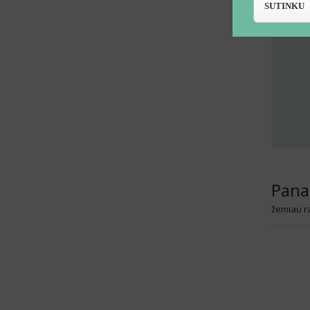
SUTINKU
Pana
žemiau ra