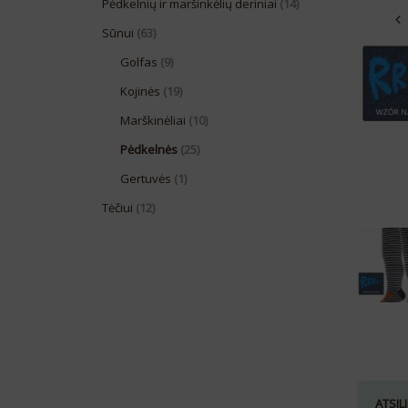
Pėdkelnių ir maršinkėlių deriniai
(14)
Sūnui
(63)
Golfas
(9)
Kojinės
(19)
Marškinėliai
(10)
Pėdkelnės
(25)
Gertuvės
(1)
Tėčiui
(12)
ATSILI